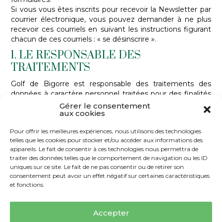
Si vous vous êtes inscrits pour recevoir la Newsletter par
courrier électronique, vous pouvez demander à ne plus
recevoir ces courriels en suivant les instructions figurant
chacun de ces courriels : « se désinscrire ».
1. LE RESPONSABLE DES
TRAITEMENTS
Golf de Bigorre est responsable des traitements des
données à caractère personnel traitées pour des finalités
décrites dans cette Politique.
Gérer le consentement
aux cookies
2. FINALITÉS DE COLLECTE ET DES
TRAITEMENTS
Pour offrir les meilleures expériences, nous utilisons des technologies
telles que les cookies pour stocker et/ou accéder aux informations des
Golf de Bigorre collecte et traite les Données
appareils. Le fait de consentir à ces technologies nous permettra de
Personnelles pour accomplir les finalités suivantes :
traiter des données telles que le comportement de navigation ou les ID
uniques sur ce site. Le fait de ne pas consentir ou de retirer son
répondre aux demandes d’information des utilisateurs
consentement peut avoir un effet négatif sur certaines caractéristiques
de
https://golf-bigorre.fr/
et pour toute question
et fonctions.
concernant ses activités ;
envoi de la newsletter ;
Accepter