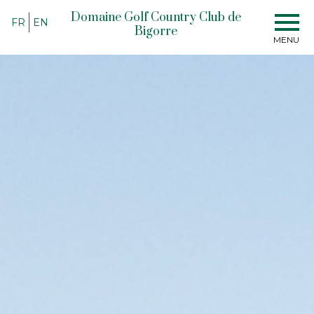
Domaine Golf Country Club de
FR
EN
Bigorre
MENU