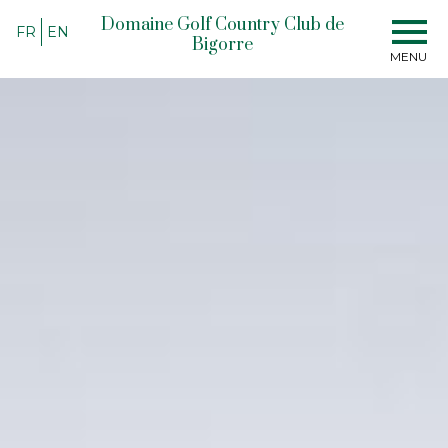
Domaine Golf Country Club de
FR
EN
Bigorre
MENU