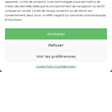
appareils. Le fait de consentir à ces technologies nous permettra de
traiter des données telles que le comportement de navigation ou les ID
uniques sur ce site. Le fait de ne pas consentir ou de retirer son
consentement peut avoir un effet négatif sur certaines caractéristiques
Monday to Friday, enjoy our
“GREEN
et fonctions.
GOURMAND” special for 78€
. It
entitles you to a 18 hole green fee, a
Accepter
golf buggy, and a menu du jour at our
Pic&Putt restaurant.
Make sure you
Réservez en ligne
book at 05.62.91.06.20
Refuser
Voir les préférences
Groups and events
a course
a room
a table
Cookie Policy
Confidentiality