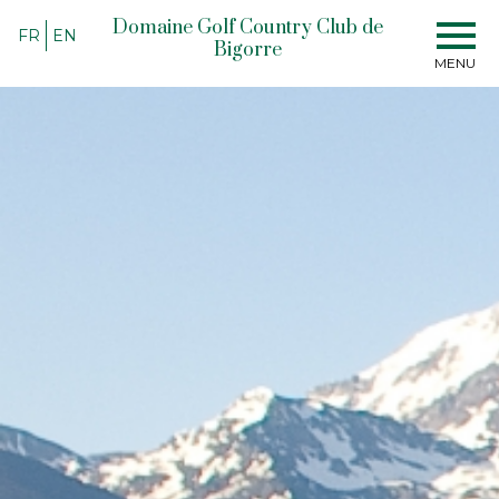
Domaine Golf Country Club de
FR
EN
Bigorre
MENU