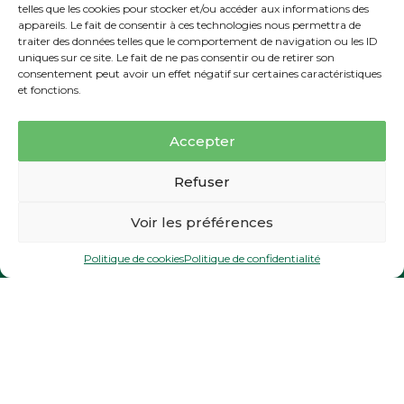
telles que les cookies pour stocker et/ou accéder aux informations des
Etudiant
25.00€
appareils. Le fait de consentir à ces technologies nous permettra de
traiter des données telles que le comportement de navigation ou les ID
uniques sur ce site. Le fait de ne pas consentir ou de retirer son
consentement peut avoir un effet négatif sur certaines caractéristiques
et fonctions.
Le matériel
Accepter
Golfette 18 trous
30,00€
Réservez en ligne
Golfette 9 trous
20,00€
Refuser
Chariot électrique
15,00€
Voir les préférences
Chariot à main
4,00€
un parcours
une chambre
une table
Seau de balles
3,00€
Politique de cookies
Politique de confidentialité
Carte 5 seaux
15,00€
Carte 10 seaux
30,00
€