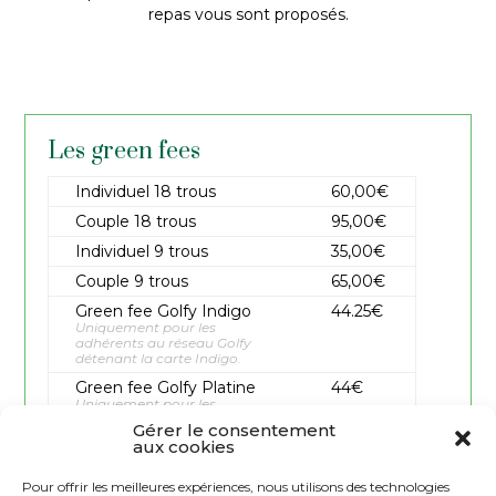
repas vous sont proposés.
Les green fees
Individuel 18 trous
60,00€
Couple 18 trous
95,00€
Individuel 9 trous
35,00€
Couple 9 trous
65,00€
Green fee Golfy Indigo
44.25€
Uniquement pour les
adhérents au réseau Golfy
détenant la carte Indigo.
Green fee Golfy Platine
44€
Uniquement pour les
adhérents au réseau Golfy et
Gérer le consentement
détenant la carte Platine.
aux cookies
Green fee Senior
44.25€
Uniquement le Vendredi.
A
Pour offrir les meilleures expériences, nous utilisons des technologies
partir de 60 ans.