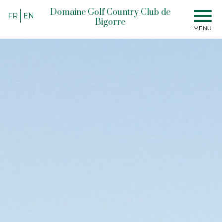
Domaine Golf Country Club de
FR
EN
Bigorre
MENU