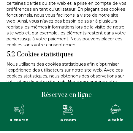
certaines parties du site web et la prise en compte de vos
préférences en tant qu’utilisateur. En plaçant des cookies
fonctionnels, nous vous facilitons la visite de notre site
web. Ainsi, vous n’avez pas besoin de saisir à plusieurs
reprises les mêmes informations lors de la visite de notre
site web et, par exemple, les éléments restent dans votre
panier jusqu’à votre paiement. Nous pouvons placer ces
cookies sans votre consentement.
5.2 Cookies statistiques
Nous utilisons des cookies statistiques afin d’optimiser
l’expérience des utilisateurs sur notre site web. Avec ces
cookies statistiques, nous obtenons des observations sur
l’utilisation de notre site web. Nous demandons votre
permission pour placer des cookies statistiques.
Réservez en ligne
5.3 Cookies de marketing/suivi
Les cookies de marketing/suivi sont des cookies ou toute
autre forme de stockage local, utilisés pour créer des
profils d’utilisateurs afin d’afficher de la publicité ou de
a course
a room
a table
suivre l’utilisateur sur ce site web ou sur plusieurs sites
web dans des finalités marketing similaires.