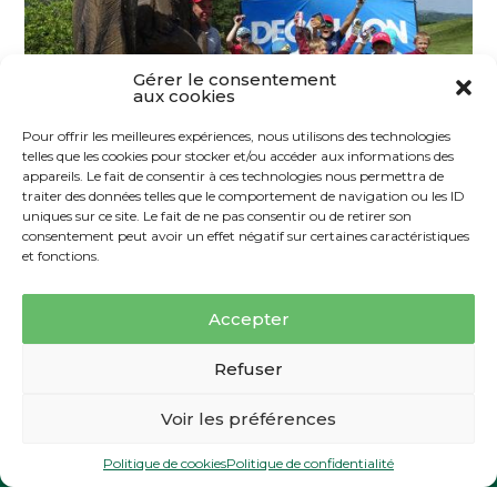
Gérer le consentement
aux cookies
Pour offrir les meilleures expériences, nous utilisons des technologies
telles que les cookies pour stocker et/ou accéder aux informations des
appareils. Le fait de consentir à ces technologies nous permettra de
traiter des données telles que le comportement de navigation ou les ID
uniques sur ce site. Le fait de ne pas consentir ou de retirer son
consentement peut avoir un effet négatif sur certaines caractéristiques
et fonctions.
Ecole De Golf
Ouverte de Septembre à Juin, elle
Accepter
est assurée par notre Pro Cédric
Réservez en ligne
Refuser
Gayraud.
Le bonheur de communiquer à la jeunesse cet
Voir les préférences
enjouement pour ce sport qui en a fait sa passion. Le
un parcours
une chambre
une table
Mercredi après-midi se retrouvent nos « futurs
Politique de cookies
Politique de confidentialité
champions » classés selon leur âge et leur niveau.