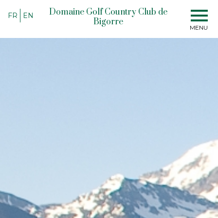
Domaine Golf Country Club de
FR
EN
Bigorre
MENU